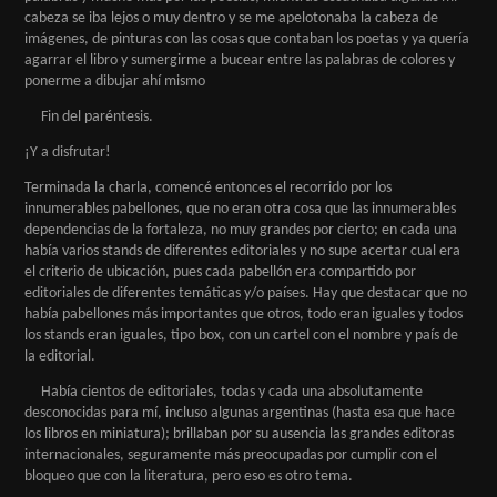
cabeza se iba lejos o muy dentro y se me apelotonaba la cabeza de
imágenes, de pinturas con las cosas que contaban los poetas y ya quería
agarrar el libro y sumergirme a bucear entre las palabras de colores y
ponerme a dibujar ahí mismo
Fin del paréntesis.
¡Y a disfrutar!
Terminada la charla, comencé entonces el recorrido por los
innumerables pabellones, que no eran otra cosa que las innumerables
dependencias de la fortaleza, no muy grandes por cierto; en cada una
había varios stands de diferentes editoriales y no supe acertar cual era
el criterio de ubicación, pues cada pabellón era compartido por
editoriales de diferentes temáticas y/o países. Hay que destacar que no
había pabellones más importantes que otros, todo eran iguales y todos
los stands eran iguales, tipo box, con un cartel con el nombre y país de
la editorial.
Había cientos de editoriales, todas y cada una absolutamente
desconocidas para mí, incluso algunas argentinas (hasta esa que hace
los libros en miniatura); brillaban por su ausencia las grandes editoras
internacionales, seguramente más preocupadas por cumplir con el
bloqueo que con la literatura, pero eso es otro tema.