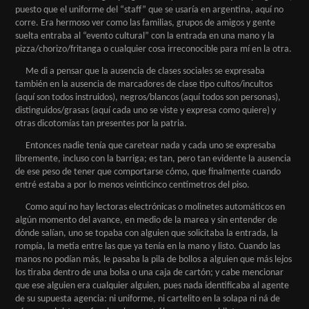
puesto que el uniforme del “staff” que se usaría en argentina, aquí no
corre. Era hermoso ver como las familias, grupos de amigos y gente
suelta entraba al “evento cultural” con la entrada en una mano y la
pizza/chorizo/fritanga o cualquier cosa irreconocible para mí en la otra.
Me di a pensar que la ausencia de clases sociales se expresaba
también en la ausencia de marcadores de clase tipo cultos/incultos
(aquí son todos instruidos), negros/blancos (aquí todos son personas),
distinguidos/grasas (aquí cada uno se viste y expresa como quiere) y
otras dicotomías tan presentes por la patria.
Entonces nadie tenía que caretear nada y cada uno se expresaba
libremente, incluso con la barriga; es tan, pero tan evidente la ausencia
de ese peso de tener que comportarse cómo, que finalmente cuando
entré estaba a por lo menos veinticinco centímetros del piso.
Como aquí no hay lectoras electrónicas o molinetes automáticos en
algún momento del avance, en medio de la marea y sin entender de
dónde salían, uno se topaba con alguien que solicitaba la entrada, la
rompía, la metía entre las que ya tenía en la mano y listo. Cuando las
manos no podían más, le pasaba la pila de bollos a alguien que más lejos
los tiraba dentro de una bolsa o una caja de cartón; y cabe mencionar
que ese alguien era cualquier alguien, pues nada identificaba al agente
de su supuesta agencia: ni uniforme, ni cartelito en la solapa ni ná de