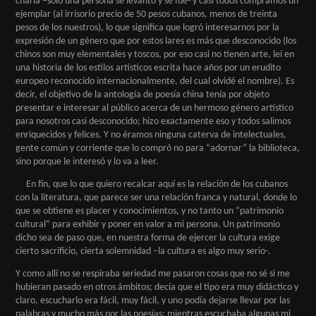
charla –solo una persona se levantó y se fue- y casi todos compramos un
ejemplar (al irrisorio precio de 50 pesos cubanos, menos de treinta
pesos de los nuestros), lo que significa que logró interesarnos por la
expresión de un género que por estos lares es más que desconocido (los
chinos son muy elementales y toscos, por eso casi no tienen arte, leí en
una historia de los estilos artísticos escrita hace años por un erudito
europeo reconocido internacionalmente, del cual olvidé el nombre). Es
decir, el objetivo de la antología de poesía china tenía por objeto
presentar e interesar al público acerca de un hermoso género artístico
para nosotros casi desconocido; hizo exactamente eso y todos salimos
enriquecidos y felices. Y no éramos ninguna caterva de intelectuales,
gente común y corriente que lo compró no para “adornar” la biblioteca,
sino porque le interesó y lo va a leer.
En fin, que lo que quiero recalcar aquí es la relación de los cubanos
con la literatura, que parece ser una relación franca y natural, donde lo
que se obtiene es placer y conocimientos, y no tanto un “patrimonio
cultural” para exhibir y poner en valor a mi persona. Un patrimonio
dicho sea de paso que, en nuestra forma de ejercer la cultura exige
cierto sacrificio, cierta solemnidad –la cultura es algo muy serio-.
Y como allí no se respiraba seriedad me pasaron cosas que no sé si me
hubieran pasado en otros ámbitos; decía que el tipo era muy didáctico y
claro, escucharlo era fácil, muy fácil, y uno podía dejarse llevar por las
palabras y mucho más por las poesías; mientras escuchaba algunas mi