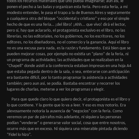
todos los recursos materiales que uno pueda imaginarse; aun así, le
ponen el pecho a las balas y organizan esta feria. Pero esta feria, a mi
modesto entender, le pasa el trapo a la de Buenos Aires y seguramente
a cualquiera otra del bloque “occidental y cristiano” y eso por el simple
hecho de que es una feria… ¡del libro! ¡Ahh... que vivo! dirá el lector,
pero sí, hay que aclararlo, el protagonista exclusivo es el libro, no las
librerías, no las editoriales, no los gobiernos, no los escritores, no los
editores, no los diseñadores, no el comercio y la ganancia. Aquí el libro
no es una excusa para nada, es la razón y fundamento. Está bien que se
pueden mejorar cosas, por ejemplo no existía un “plano” de la feria, ni
un programa de actividades; las actividades que se realizaban en la
“Chapell” donde asistí a la conferencia estaban impresas en una hoja A4
que estaba pegada dentro de la sala, o sea, enterarse con anticipación
era bastante difícil, por lo tanto programar la asistencia a actividades
también; pero aun así, se podía. Bastaba encontrar y recorrer los
lugares de charlas, meterse a ver los programas y elegir.
Para que quede claro lo que quiero decir, el protagonista es el libro y
lo que contiene. Y la gente que lo va a leer. Y eso es muy notorio. Era
alevosamente notoria la ausencia de “negocios” con la feria. Como
veremos un par de párrafos más adelante, ni siquiera las personas
podían “venderse” o generarse valor social, cosa que entre nosotros,
ocurre más que en exceso. Ni siquiera una miserable pintada diciendo
“Fidel lo hizo”.