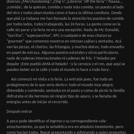
diversos ¿Merchandaising? ¿Ong’s? ¿Libreros “off the feria”? Naaaa…
¡comida!, de la quieran, comida y nada más comida; un puesto al lado
del otro y todos abarrotados como si fuera la última comilona. Desde
que pisé La Habana me han llamado la atención los puestos de comida
por todos lados, todos trabajando, las 24 horas. La gente come en la
calle sin parar y la feria no era una excepción. Nada de Mc Donalds,
“burritos”, “superpanchos”, KFC o cualquiera de esas chatarras
“gourmet” que comemos nosotros en vistosas cajitas y sentados. Acá
van las pizzas, el chorizo, las fritangas, y muchos dulces, todo envuelto
en papel de estraza. Algunos puestos estatales y otros particulares,
nada de cadenas internacionales ni cadenas de frío. Y helados por
doquier ¡Este pueblo AMA el helado! –y la cerveza y el ron, que aquí se
pueden beber en la calle y todo el mundo lo hace a toda hora-.
Así comenzó mi visita a la feria. La entrada pues, fue todo un
prolegómeno de lo que vería dentro: todo el mundo muy alegre,
distendido y comiendo; sentados en el pasto y como de picnic la familia
disfrutaba el día hermoso sin ningún tipo de apuro, y se llenaba de
energías antes de iniciar el recorrido.
Después entrar
A poco pude identificar el ingreso y su correspondiente cola-
amuchamiento, ya que la señalética era en absoluto inexistente, pero
como hacían todos, llegué preguntando y adivinando a quien preguntar,