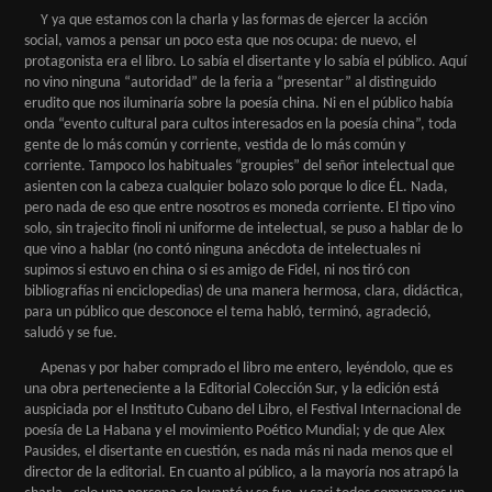
Y ya que estamos con la charla y las formas de ejercer la acción
social, vamos a pensar un poco esta que nos ocupa: de nuevo, el
protagonista era el libro. Lo sabía el disertante y lo sabía el público. Aquí
no vino ninguna “autoridad” de la feria a “presentar” al distinguido
erudito que nos iluminaría sobre la poesía china. Ni en el público había
onda “evento cultural para cultos interesados en la poesía china”, toda
gente de lo más común y corriente, vestida de lo más común y
corriente. Tampoco los habituales “groupies” del señor intelectual que
asienten con la cabeza cualquier bolazo solo porque lo dice ÉL. Nada,
pero nada de eso que entre nosotros es moneda corriente. El tipo vino
solo, sin trajecito finoli ni uniforme de intelectual, se puso a hablar de lo
que vino a hablar (no contó ninguna anécdota de intelectuales ni
supimos si estuvo en china o si es amigo de Fidel, ni nos tiró con
bibliografías ni enciclopedias) de una manera hermosa, clara, didáctica,
para un público que desconoce el tema habló, terminó, agradeció,
saludó y se fue.
Apenas y por haber comprado el libro me entero, leyéndolo, que es
una obra perteneciente a la Editorial Colección Sur, y la edición está
auspiciada por el Instituto Cubano del Libro, el Festival Internacional de
poesía de La Habana y el movimiento Poético Mundial; y de que Alex
Pausides, el disertante en cuestión, es nada más ni nada menos que el
director de la editorial. En cuanto al público, a la mayoría nos atrapó la