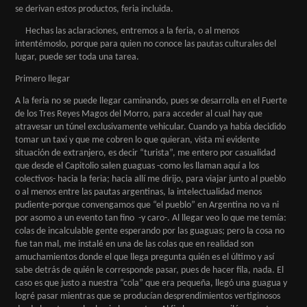
se derivan estos productos, feria incluida.
Hechas las aclaraciones, entremos a la feria, o al menos
intentémoslo, porque para quien no conoce las pautas culturales del
lugar, puede ser toda una tarea.
Primero llegar
A la feria no se puede llegar caminando, pues se desarrolla en el Fuerte
de los Tres Reyes Magos del Morro, para acceder al cual hay que
atravesar un túnel exclusivamente vehicular. Cuando ya había decidido
tomar un taxi y que me cobren lo que quieran, vista mi evidente
situación de extranjero, es decir “turista”, me entero por casualidad
que desde el Capitolio salen guaguas -como les llaman aquí a los
colectivos- hacia la feria; hacia allí me dirijo, para viajar junto al pueblo
o al menos entre las pautas argentinas, la intelectualidad menos
pudiente-porque convengamos que “el pueblo” en Argentina no va ni
por asomo a un evento tan fino -y caro-. Al llegar veo lo que me temía:
colas de incalculable gente esperando por las guaguas; pero la cosa no
fue tan mal, me instalé en una de las colas que en realidad son
amuchamientos donde el que llega pregunta quién es el último y así
sabe detrás de quién le corresponde pasar, pues de hacer fila, nada. El
caso es que justo a nuestra “cola” que era pequeña, llegó una guagua y
logré pasar mientras que se producían desprendimientos vertiginosos