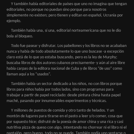
Y también había editoriales de países que uno no imagina que tengan
editoriales, no porque no puedan sino porque para nosotros
simplemente no existen; pero tienen y editan en español, Ucrania por
ejemplo.
También había una, sí una, editorial norteamericana que no le dio
bola al bloqueo.
Todo fue pasear y disfrutar. Los pabellones y los libros no se acababan
nunca y había de todo absolutamente lo que uno buscase -a excepción
claro está de lo que yo estaba buscando, pero es la ley de Murphy;
buscaba libros de dos autores cubanos precisamente- y aún al aire libre
había carpas de la editora nacional de Cuba y de libros “de uso” como
llaman aquí a los “usados”.
También había un sector dedicado a los niños, no con libros porque
libros para niños había por todos lados, sino con programas para
trabajar a partir de papel reciclado: desde pintura china hasta papel
maché, pasando por innumerables experimentos y técnicas.
Y millones de puestos de comida y otro tanto de helados. Y un
montón de lugares para tirarse en el pasto a leer y/o comer, cosa que
por supuesto hice; disfruté de la poesía de amor china y una rica y casi
nutritiva pizza de queso con algo, intentando no chorrear ni el libro ni el
pantalón, pero bueno, todo no se puede. También podía uno sentarse o