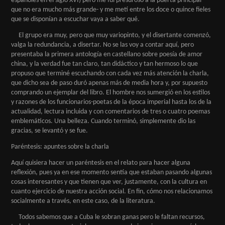
españoles en el siglo XVI) pero me fui presuroso a la puerta principal –
que no era mucho más grande- y me metí entre los doce o quince fieles
que se disponían a escuchar vaya a saber qué.
El grupo era muy, pero que muy variopinto, y el disertante comenzó,
valga la redundancia, a disertar. No se las voy a contar aquí, pero
presentaba la primera antología en castellano sobre poesía de amor
china, y la verdad fue tan claro, tan didáctico y tan hermoso lo que
propuso que terminé escuchando con cada vez más atención la charla,
que dicho sea de paso duró apenas más de media hora y, por supuesto
comprando un ejemplar del libro. El hombre nos sumergió en los estilos
y razones de los funcionarios-poetas de la época imperial hasta los de la
actualidad, lectura incluida y con comentarios de tres o cuatro poemas
emblemáticos. Una belleza. Cuando terminó, simplemente dio las
gracias, se levantó y se fue.
Paréntesis: apuntes sobre la charla
Aquí quisiera hacer un paréntesis en el relato para hacer alguna
reflexión, pues ya en ese momento sentía que estaban pasando algunas
cosas interesantes y que tienen que ver, justamente, con la cultura en
cuanto ejercicio de nuestra acción social. En fin, cómo nos relacionamos
socialmente a través, en este caso, de la literatura.
Todos sabemos que a Cuba le sobran ganas pero le faltan recursos,