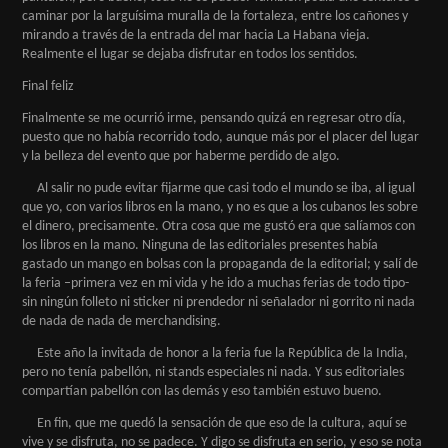
caminar por la larguísima muralla de la fortaleza, entre los cañones y
mirando a través de la entrada del mar hacia La Habana vieja.
Realmente el lugar se dejaba disfrutar en todos los sentidos.
Final feliz
Finalmente se me ocurrió irme, pensando quizá en regresar otro día,
puesto que no había recorrido todo, aunque más por el placer del lugar
y la belleza del evento que por haberme perdido de algo.
Al salir no pude evitar fijarme que casi todo el mundo se iba, al igual
que yo, con varios libros en la mano, y no es que a los cubanos les sobre
el dinero, precisamente. Otra cosa que me gustó era que salíamos con
los libros en la mano. Ninguna de las editoriales presentes había
gastado un mango en bolsas con la propaganda de la editorial; y salí de
la feria –primera vez en mi vida y he ido a muchas ferias de todo tipo-
sin ningún folleto ni sticker ni prendedor ni señalador ni gorrito ni nada
de nada de nada de merchandising.
Este año la invitada de honor a la feria fue la República de la India,
pero no tenía pabellón, ni stands especiales ni nada. Y sus editoriales
compartían pabellón con las demás y eso también estuvo bueno.
En fin, que me quedó la sensación de que eso de la cultura, aquí se
vive y se disfruta, no se padece. Y digo se disfruta en serio, y eso se nota