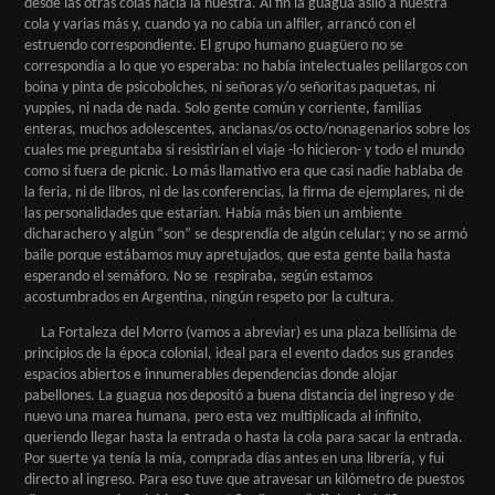
desde las otras colas hacia la nuestra. Al fin la guagua asiló a nuestra
cola y varias más y, cuando ya no cabía un alfiler, arrancó con el
estruendo correspondiente. El grupo humano guagüero no se
correspondía a lo que yo esperaba: no había intelectuales pelilargos con
boina y pinta de psicobolches, ni señoras y/o señoritas paquetas, ni
yuppies, ni nada de nada. Solo gente común y corriente, familias
enteras, muchos adolescentes, ancianas/os octo/nonagenarios sobre los
cuales me preguntaba si resistirían el viaje -lo hicieron- y todo el mundo
como si fuera de picnic. Lo más llamativo era que casi nadie hablaba de
la feria, ni de libros, ni de las conferencias, la firma de ejemplares, ni de
las personalidades que estarían. Había más bien un ambiente
dicharachero y algún “son” se desprendía de algún celular; y no se armó
baile porque estábamos muy apretujados, que esta gente baila hasta
esperando el semáforo. No se respiraba, según estamos
acostumbrados en Argentina, ningún respeto por la cultura.
La Fortaleza del Morro (vamos a abreviar) es una plaza bellísima de
principios de la época colonial, ideal para el evento dados sus grandes
espacios abiertos e innumerables dependencias donde alojar
pabellones. La guagua nos depositó a buena distancia del ingreso y de
nuevo una marea humana, pero esta vez multiplicada al infinito,
queriendo llegar hasta la entrada o hasta la cola para sacar la entrada.
Por suerte ya tenía la mía, comprada días antes en una librería, y fui
directo al ingreso. Para eso tuve que atravesar un kilómetro de puestos