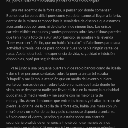
ná, pero el sistema funcionaba y entrábamos como chijete.
Una vez adentro de la fortaleza, a pensar por donde comenzar.
Bueno, esa tarea es difícil pues como ya adelantamos al llegar a la feria,
dentro de la misma tampoco hay la señalética de diseño a que estamos
acostumbrados por aquí, ni de diseño ni de ningún tipo. Los únicos
carteles visibles eran unos grandes pendones sobre las altísimas paredes
que tenían una foto de algún autor famoso, su nombre y la leyenda
“Leer es crecer”. En fin, que no había “circuito” ni Pabellones para cada
actividad ni tenía idea de para donde ir pues no había ningún cartel de
nada. Apelando a toda mi experiencia de vida, sagacidad e intuición
disponibles, opté por seguir derecho.
Pasé junto a una pequeña puerta y vi de reojo bancos como de iglesia
y dos o tres personas sentadas; sobre la puerta un cartel rezaba
“Chapell” y me llamó la atención que en medio del evento hubiera
gente con ganas de rezar, sobre todo en un país que hasta donde he
visto, no se desespera nadie por llevar el cirio en la mano; la curiosidad
pudo más, di media vuelta y me asomé con mi mejor cara de
monaguillo. Advertí entonces que entre los bancos y el altar barroco de
piedra, el original de la capilla de la fortaleza, había una mesa con un
micrófono y un señor de barba y pelo canosos se disponía a sentarse.
Rápido como el viento, percibo que estaba sobre una entrada
secundaria o salida de emergencia (no sé cómo se manejaban los