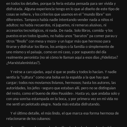
en todos los detalles, porque la feria estaba pensada para ser vivida y
disfrutada. Alguna experiencia tengo en lo que al diseño de este tipo de
cosas se refiere, y los criterios que usamos en el “mundo libre” son
diferentes. Tampoco había nadie intentando vender nada a niños ni
adultos: no había recuerdos, ni juguetes, ni remeras alusivas, ni
accesorios tecnológicos, ni nada. De nada. Solo libros, comida -y los
puestos eran todos iguales, no había unos “baratos” pa comer parau y
otros “finolis” con mesa y mozo- y un lugar más que hermoso para
tirarse y disfrutar los libros, los amigos o la familia o simplemente de
uno mismo y el paisaje, como en mi caso, y por supuesto del día
realmente peronista (no sé cómo le llaman aquí a esos días ¿Fidelistas?
¿Marxistaleninistas?).
Y reírse a carcajadas, aquí sí que se podía y todos lo hacían. Y nadie
sentía la “cultura” como una bolsa en la espalda a la que hay que
cargar; todos nos movíamos livianos, hermosos; hasta los autores, las
autoridades, los jefes –seguro que estaban allí, pero no se distinguían
del resto, como el bueno de Alex Pausides-. Hasta yo, que andaba solo y
con una sonrisa estampada en la boca, y por primera vez en mi vida no
me sentí un pelotudo alegre. Nada más estaba disfrutando.
Y el último detalle, el más lindo, el que marca esa forma hermosa de
relacionarse de los cubanos: